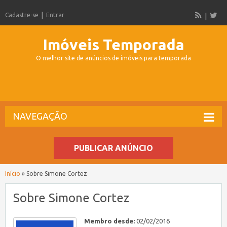
Cadastre-se
Entrar
Imóveis Temporada
O melhor site de anúncios de imóveis para temporada
NAVEGAÇÃO
PUBLICAR ANÚNCIO
Início
»
Sobre Simone Cortez
Sobre Simone Cortez
Membro desde:
02/02/2016