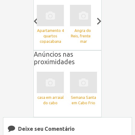
casa em arraial
Apartamento 4
Angra dos
do cabo
quartos
Reis, frente ao
Mansão Pontal
copacabana
mar
do Guity –
posto 6
Local de
Sonhos
Anúncios nas
proximidades
casa em arraial
Semana Santa
do cabo
em Cabo Frio
Deixe seu Comentário