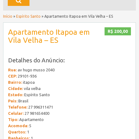
Início
»
Espírito Santo
»
Apartamento Itapoa em Vila Velha – ES
Apartamento Itapoa em
R$ 200,00
Vila Velha – ES
Detalhes do Anúncio:
Rua:
av hugo musso 2040
CEP:
29101-936
Bairro:
itapoa
Cidade:
vila velha
Estado:
Espírito Santo
Pais:
Brasil
Telefone:
27 996311471
Celular:
27 981654400
Tipo:
Apartamento
Acomoda:
5
Quartos:
1
Banheiros:
1