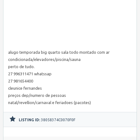
alugo temporada big quarto sala todo montado com ar
condicionada/elevadores/piscina/sauna
perto de tudo.
27 996311471 whatssap
27 981654400
cleunice fernandes
preços dep/numero de pessoas
natal/revellion/carnaval e feriadoes (pacotes)
LISTING ID:
38058374C0070F0F