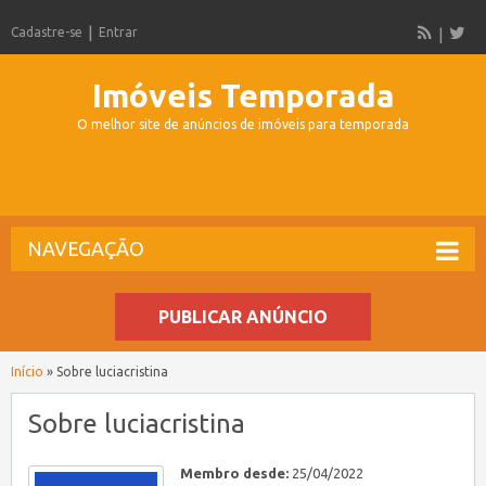
Cadastre-se
Entrar
Imóveis Temporada
O melhor site de anúncios de imóveis para temporada
NAVEGAÇÃO
PUBLICAR ANÚNCIO
Início
»
Sobre luciacristina
Sobre luciacristina
Membro desde:
25/04/2022