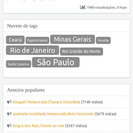
1969 visualizações, 0 hoje
Minas Gerais
Ceará
Espírito Santo
Paraíba
Rio de Janeiro
Rio Grande do Norte
São Paulo
Santa Catarina
Aluguel Temporada Chacara Vista Bela
(7140 visitas)
quitinete mobiliada temporada Belo Horizonte
(5679 visitas)
Angra dos Reis, frente ao mar
(5367 visitas)