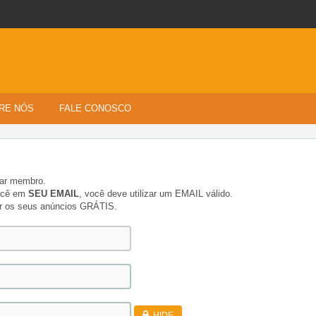
RE NÓS
FALE CONOSCO
nar membro.
você em
SEU EMAIL
, você deve utilizar um EMAIL válido.
ar os seus anúncios GRÁTIS.
HIDE