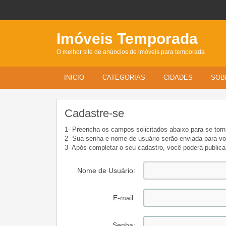
Imóveis Temporada
O melhor site de anúncios de imóveis para temporada
INICIO
CATEGORIAS
CIDADES
SOB
Cadastre-se
1- Preencha os campos solicitados abaixo para se tor
2- Sua senha e nome de usuário serão enviada para 
3- Após completar o seu cadastro, você poderá public
Nome de Usuário:
E-mail:
Senha: