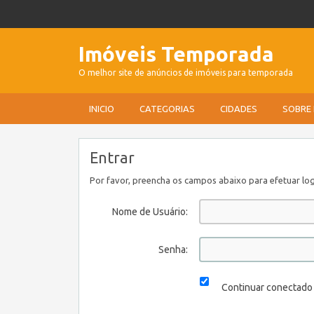
Imóveis Temporada
O melhor site de anúncios de imóveis para temporada
INICIO
CATEGORIAS
CIDADES
SOBRE
Entrar
Por favor, preencha os campos abaixo para efetuar log
Nome de Usuário:
Senha:
Continuar conectado