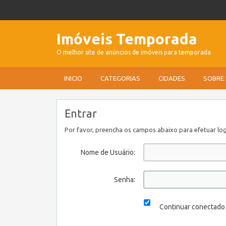
Imóveis Temporada
O melhor site de anúncios de imóveis para temporada
INICIO
CATEGORIAS
CIDADES
SOBRE
Entrar
Por favor, preencha os campos abaixo para efetuar log
Nome de Usuário:
Senha:
Continuar conectado