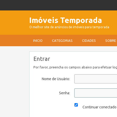
Imóveis Temporada
O melhor site de anúncios de imóveis para temporada
INICIO
CATEGORIAS
CIDADES
SOBRE
Entrar
Por favor, preencha os campos abaixo para efetuar log
Nome de Usuário:
Senha:
Continuar conectado