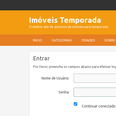
Imóveis Temporada
O melhor site de anúncios de imóveis para temporada
INICIO
CATEGORIAS
CIDADES
SOBRE
Entrar
Por favor, preencha os campos abaixo para efetuar log
Nome de Usuário:
Senha:
Continuar conectado