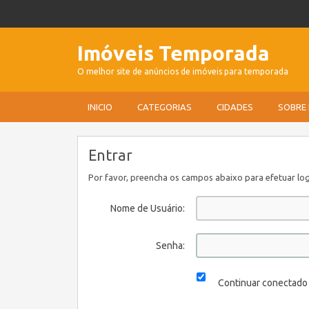
Imóveis Temporada
O melhor site de anúncios de imóveis para temporada
INICIO
CATEGORIAS
CIDADES
SOBRE
Entrar
Por favor, preencha os campos abaixo para efetuar log
Nome de Usuário:
Senha:
Continuar conectado