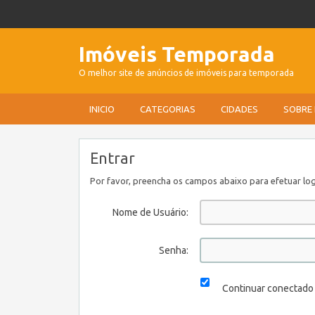
Imóveis Temporada
O melhor site de anúncios de imóveis para temporada
INICIO
CATEGORIAS
CIDADES
SOBRE
Entrar
Por favor, preencha os campos abaixo para efetuar log
Nome de Usuário:
Senha:
Continuar conectado