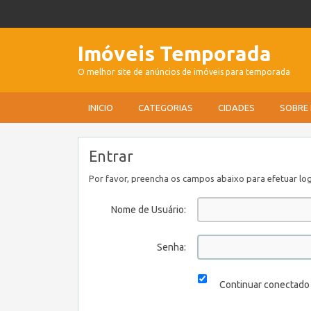
Imóveis Temporada
O melhor site de anúncios de imóveis para temporada
INICIO
CATEGORIAS
CIDADES
SOBRE
Entrar
Por favor, preencha os campos abaixo para efetuar log
Nome de Usuário:
Senha:
Continuar conectado