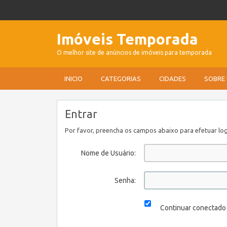
Imóveis Temporada
O melhor site de anúncios de imóveis para temporada
INICIO
CATEGORIAS
CIDADES
SOBRE
Entrar
Por favor, preencha os campos abaixo para efetuar log
Nome de Usuário:
Senha:
Continuar conectado