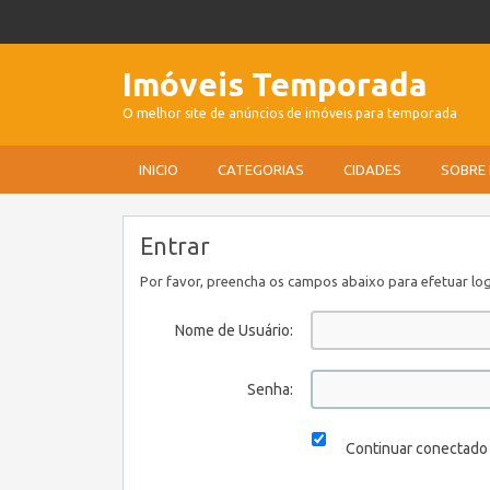
Imóveis Temporada
O melhor site de anúncios de imóveis para temporada
INICIO
CATEGORIAS
CIDADES
SOBRE
Entrar
Por favor, preencha os campos abaixo para efetuar log
Nome de Usuário:
Senha:
Continuar conectado