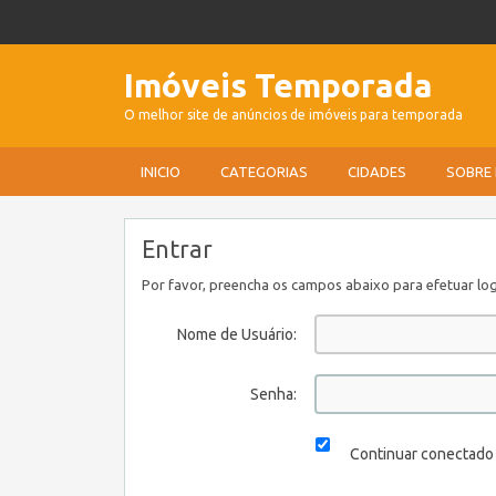
Imóveis Temporada
O melhor site de anúncios de imóveis para temporada
INICIO
CATEGORIAS
CIDADES
SOBRE
Entrar
Por favor, preencha os campos abaixo para efetuar log
Nome de Usuário:
Senha:
Continuar conectado