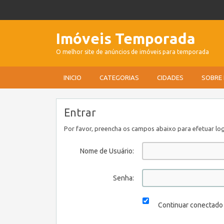
Imóveis Temporada
O melhor site de anúncios de imóveis para temporada
INICIO
CATEGORIAS
CIDADES
SOBRE
Entrar
Por favor, preencha os campos abaixo para efetuar log
Nome de Usuário:
Senha:
Continuar conectado