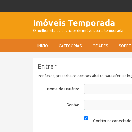
Imóveis Temporada
O melhor site de anúncios de imóveis para temporada
INICIO
CATEGORIAS
CIDADES
SOBRE
Entrar
Por favor, preencha os campos abaixo para efetuar log
Nome de Usuário:
Senha:
Continuar conectado