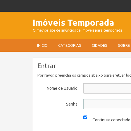
Imóveis Temporada
O melhor site de anúncios de imóveis para temporada
INICIO
CATEGORIAS
CIDADES
SOBRE
Entrar
Por favor, preencha os campos abaixo para efetuar log
Nome de Usuário:
Senha:
Continuar conectado