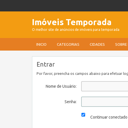
Imóveis Temporada
O melhor site de anúncios de imóveis para temporada
INICIO
CATEGORIAS
CIDADES
SOBRE
Entrar
Por favor, preencha os campos abaixo para efetuar log
Nome de Usuário:
Senha:
Continuar conectado