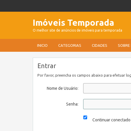
Imóveis Temporada
O melhor site de anúncios de imóveis para temporada
INICIO
CATEGORIAS
CIDADES
SOBRE
Entrar
Por favor, preencha os campos abaixo para efetuar log
Nome de Usuário:
Senha:
Continuar conectado